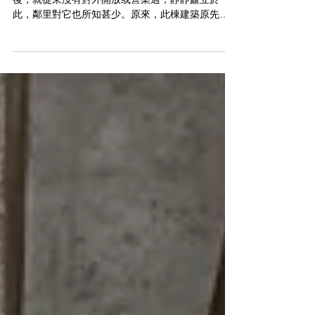
島隅所位於的中山路76號這棟建築，自1978年落成
後，就從來沒有對外開放或營業過，靜靜矗立於
此，鄰里對它也所知甚少。原來，此棟建築原先為
太陽餅商家所建，預計作為住家以及太陽餅店舖。
這是王俊雄建築師在任職於三久聯合建築師事務所
時的作品，並且藝術家顏水龍教授也曾參與此建築
的設計。