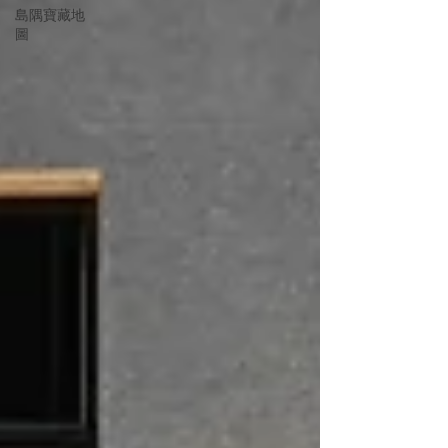
島隅寶藏地
圖